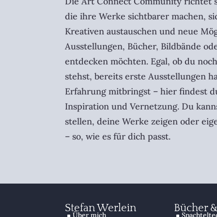
Die Art Connect Community richtet s
die ihre Werke sichtbarer machen, s
Kreativen austauschen und neue Mög
Ausstellungen, Bücher, Bildbände od
entdecken möchten. Egal, ob du noc
stehst, bereits erste Ausstellungen h
Erfahrung mitbringst – hier findest 
Inspiration und Vernetzung. Du kann
stellen, deine Werke zeigen oder eig
– so, wie es für dich passt.
Stefan Werlein
Bücher 
Über mich
Spachtelte
^
^