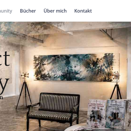
unity
Bücher
Über mich
Kontakt
t
y
en