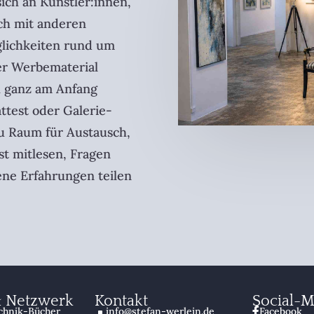
ich an Künstler:innen,
ich mit anderen
lichkeiten rund um
er Werbematerial
h ganz am Anfang
attest oder Galerie-
du Raum für Austausch,
st mitlesen, Fragen
ene Erfahrungen teilen
& Netzwerk
Kontakt
Social-M
chnik-Bücher
info@stefan-werlein.de
Facebook

^